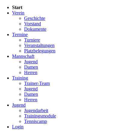
Navigation
Start
überspringen
Verein
Geschichte
Vorstand
Dokumente
Termine
Turniere
Veranstaltungen
Platzbelegungen
Mannschaft
Jugend
Damen
Herren
Training
Trainer-Team
Jugend
Damen
Herren
Jugend
Jugendarbeit
Trainingsmodule
Tenniscamp
Login