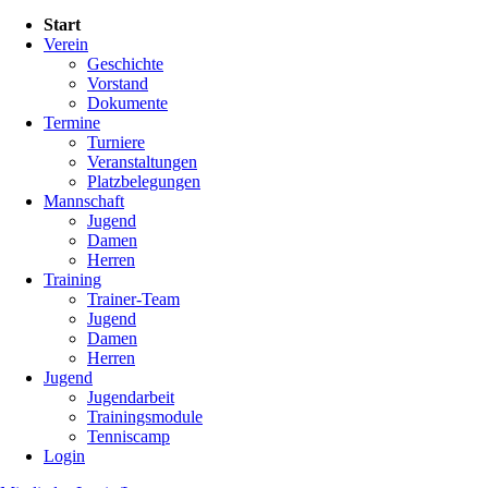
Navigation
Start
überspringen
Verein
Geschichte
Vorstand
Dokumente
Termine
Turniere
Veranstaltungen
Platzbelegungen
Mannschaft
Jugend
Damen
Herren
Training
Trainer-Team
Jugend
Damen
Herren
Jugend
Jugendarbeit
Trainingsmodule
Tenniscamp
Login