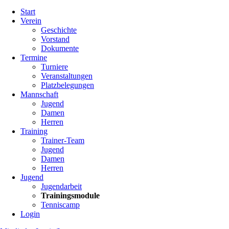
Navigation
Start
überspringen
Verein
Geschichte
Vorstand
Dokumente
Termine
Turniere
Veranstaltungen
Platzbelegungen
Mannschaft
Jugend
Damen
Herren
Training
Trainer-Team
Jugend
Damen
Herren
Jugend
Jugendarbeit
Trainingsmodule
Tenniscamp
Login