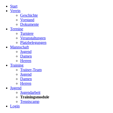
Navigation
Start
überspringen
Verein
Geschichte
Vorstand
Dokumente
Termine
Turniere
Veranstaltungen
Platzbelegungen
Mannschaft
Jugend
Damen
Herren
Training
Trainer-Team
Jugend
Damen
Herren
Jugend
Jugendarbeit
Trainingsmodule
Tenniscamp
Login