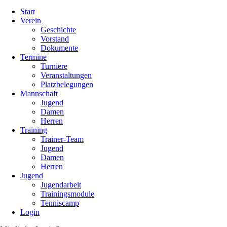
Navigation
Start
überspringen
Verein
Geschichte
Vorstand
Dokumente
Termine
Turniere
Veranstaltungen
Platzbelegungen
Mannschaft
Jugend
Damen
Herren
Training
Trainer-Team
Jugend
Damen
Herren
Jugend
Jugendarbeit
Trainingsmodule
Tenniscamp
Login