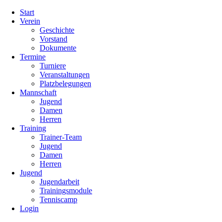
Navigation
Start
überspringen
Verein
Geschichte
Vorstand
Dokumente
Termine
Turniere
Veranstaltungen
Platzbelegungen
Mannschaft
Jugend
Damen
Herren
Training
Trainer-Team
Jugend
Damen
Herren
Jugend
Jugendarbeit
Trainingsmodule
Tenniscamp
Login