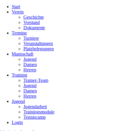
Navigation
Start
überspringen
Verein
Geschichte
Vorstand
Dokumente
Termine
Turniere
Veranstaltungen
Platzbelegungen
Mannschaft
Jugend
Damen
Herren
Training
Trainer-Team
Jugend
Damen
Herren
Jugend
Jugendarbeit
Trainingsmodule
Tenniscamp
Login