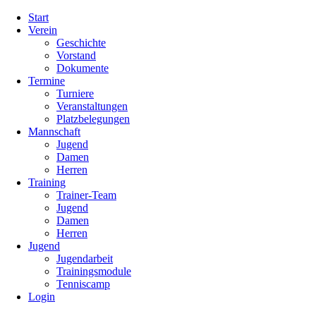
Navigation
Start
überspringen
Verein
Geschichte
Vorstand
Dokumente
Termine
Turniere
Veranstaltungen
Platzbelegungen
Mannschaft
Jugend
Damen
Herren
Training
Trainer-Team
Jugend
Damen
Herren
Jugend
Jugendarbeit
Trainingsmodule
Tenniscamp
Login