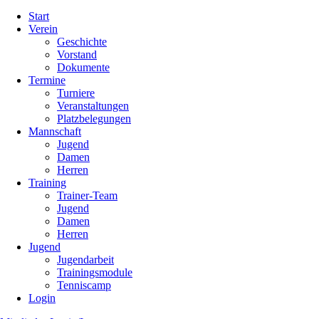
Navigation
Start
überspringen
Verein
Geschichte
Vorstand
Dokumente
Termine
Turniere
Veranstaltungen
Platzbelegungen
Mannschaft
Jugend
Damen
Herren
Training
Trainer-Team
Jugend
Damen
Herren
Jugend
Jugendarbeit
Trainingsmodule
Tenniscamp
Login