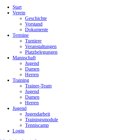
Navigation
Start
überspringen
Verein
Geschichte
Vorstand
Dokumente
Termine
Turniere
Veranstaltungen
Platzbelegungen
Mannschaft
Jugend
Damen
Herren
Training
Trainer-Team
Jugend
Damen
Herren
Jugend
Jugendarbeit
Trainingsmodule
Tenniscamp
Login