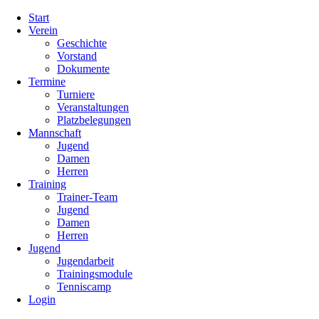
Navigation
Start
überspringen
Verein
Geschichte
Vorstand
Dokumente
Termine
Turniere
Veranstaltungen
Platzbelegungen
Mannschaft
Jugend
Damen
Herren
Training
Trainer-Team
Jugend
Damen
Herren
Jugend
Jugendarbeit
Trainingsmodule
Tenniscamp
Login