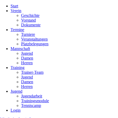
Navigation
Start
überspringen
Verein
Geschichte
Vorstand
Dokumente
Termine
Turniere
Veranstaltungen
Platzbelegungen
Mannschaft
Jugend
Damen
Herren
Training
Trainer-Team
Jugend
Damen
Herren
Jugend
Jugendarbeit
Trainingsmodule
Tenniscamp
Login