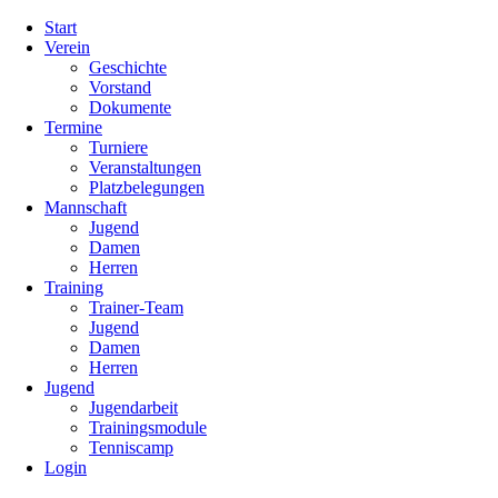
Navigation
Start
überspringen
Verein
Geschichte
Vorstand
Dokumente
Termine
Turniere
Veranstaltungen
Platzbelegungen
Mannschaft
Jugend
Damen
Herren
Training
Trainer-Team
Jugend
Damen
Herren
Jugend
Jugendarbeit
Trainingsmodule
Tenniscamp
Login