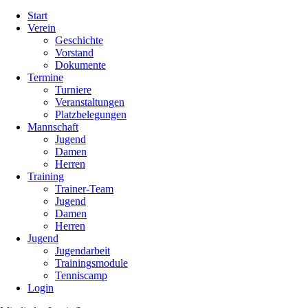
Navigation
Start
überspringen
Verein
Geschichte
Vorstand
Dokumente
Termine
Turniere
Veranstaltungen
Platzbelegungen
Mannschaft
Jugend
Damen
Herren
Training
Trainer-Team
Jugend
Damen
Herren
Jugend
Jugendarbeit
Trainingsmodule
Tenniscamp
Login