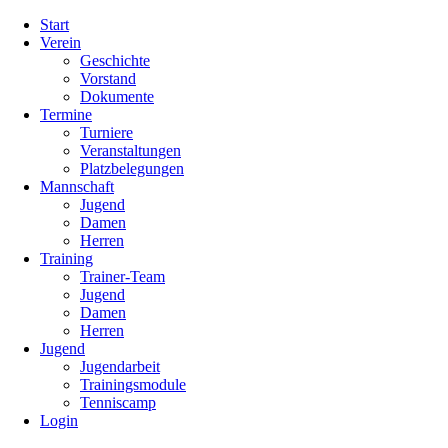
Navigation
Start
überspringen
Verein
Geschichte
Vorstand
Dokumente
Termine
Turniere
Veranstaltungen
Platzbelegungen
Mannschaft
Jugend
Damen
Herren
Training
Trainer-Team
Jugend
Damen
Herren
Jugend
Jugendarbeit
Trainingsmodule
Tenniscamp
Login