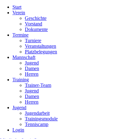
Navigation
Start
überspringen
Verein
Geschichte
Vorstand
Dokumente
Termine
Turniere
Veranstaltungen
Platzbelegungen
Mannschaft
Jugend
Damen
Herren
Training
Trainer-Team
Jugend
Damen
Herren
Jugend
Jugendarbeit
Trainingsmodule
Tenniscamp
Login