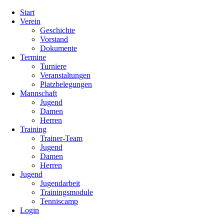
Navigation
Start
überspringen
Verein
Geschichte
Vorstand
Dokumente
Termine
Turniere
Veranstaltungen
Platzbelegungen
Mannschaft
Jugend
Damen
Herren
Training
Trainer-Team
Jugend
Damen
Herren
Jugend
Jugendarbeit
Trainingsmodule
Tenniscamp
Login